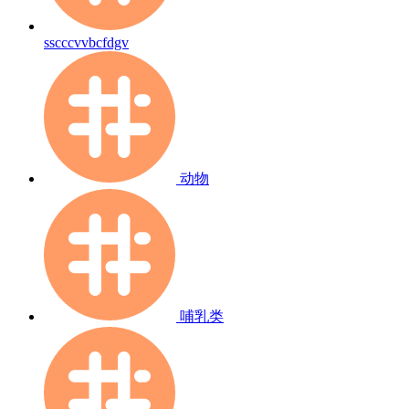
sscccvvbcfdgv
动物
哺乳类