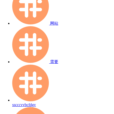
网站
需要
sscccvvbcfdgv