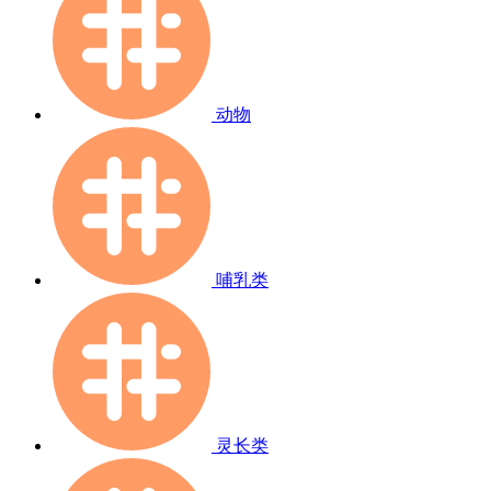
动物
哺乳类
灵长类