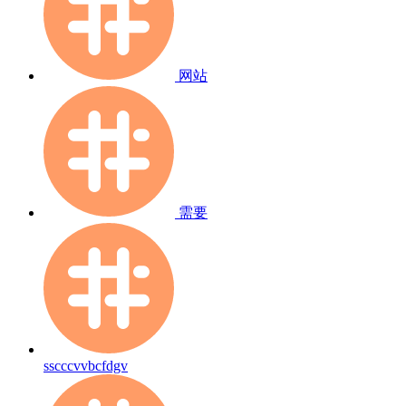
网站
需要
sscccvvbcfdgv