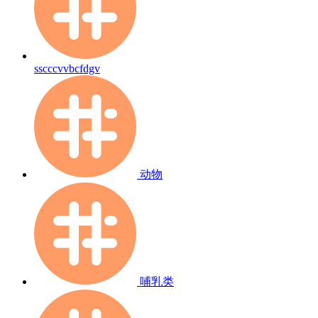
sscccvvbcfdgv
动物
哺乳类